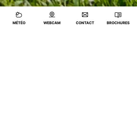
MÉTÉO
WEBCAM
CONTACT
BROCHURES
A vos agendas !
DIVERTISSEMENT,EXPOSITION,LOISIR CULTUREL
02 Juin.
14 Août.
du
au
Séances de réalité virtuelle « Maison Claude
Monet Giverny »