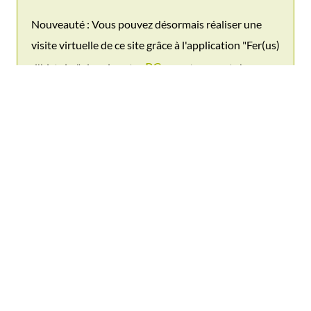
Nouveauté : Vous pouvez désormais réaliser une
visite virtuelle de ce site grâce à l'application "Fer(us)
PC
d'histoire", depuis votre
ou votre smartphone
Play Store
App Store
(sur
et
). Ce dispositif est une
invitation à l'exploration et à la découverte des
secrets de l'exploitation des ressources naturelles
qui ont fait l'histoire de cette vallée.