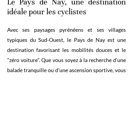
Le Pays de Nay, une destination
idéale pour les cyclistes
Avec ses paysages pyrénéens et ses villages
typiques du Sud-Ouest, le Pays de Nay est une
destination favorisant les mobilités douces et le
"zéro voiture". Que vous soyez à la recherche d'une
balade tranquille ou d'une ascension sportive, vous
trouverez ici des itinéraires pour tous les goûts.
Les établissements qui ont adpoté
le label Accueil Vélo en Pays de Nay
Le Musée du Béret - NAY
Easy Balade, location de vélos -