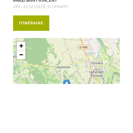
64800 SAINT-VINCENT
GPS : 43.1615678, -0.1496893
ITINÉRAIRE
+
−