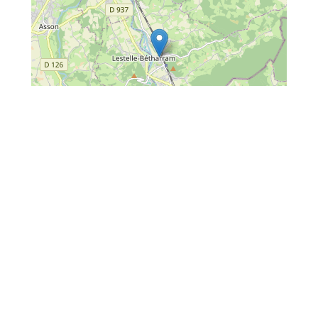
Leaflet
| Map data ©
OpenStreetMap
contributors