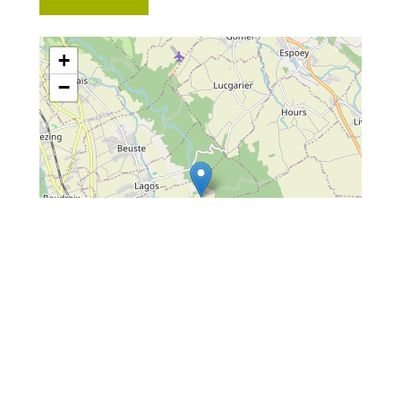
+
−
Leaflet
| Map data ©
OpenStreetMap
contributors