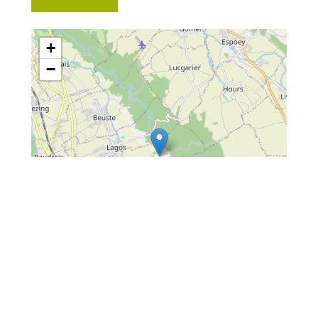
+
−
Leaflet
| Map data ©
OpenStreetMap
contributors