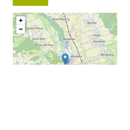
+
−
Leaflet
| Map data ©
OpenStreetMap
contributors