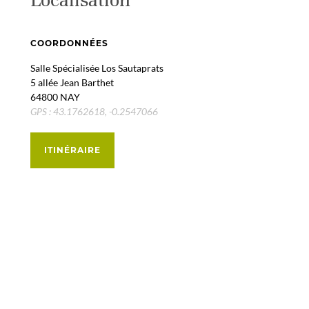
COORDONNÉES
Salle Spécialisée Los Sautaprats
5 allée Jean Barthet
64800 NAY
GPS : 43.1762618, -0.2547066
ITINÉRAIRE
+
−