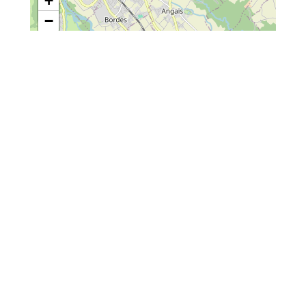
+
−
Leaflet
| Map data ©
OpenStreetMap
contributors