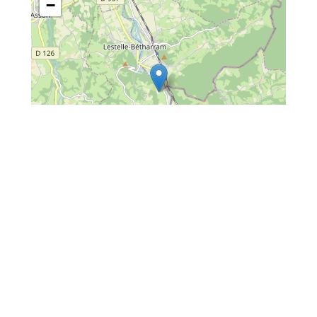
−
Leaflet
| Map data ©
OpenStreetMap
contributors
Situé :
Commerces
Comment venir ?
Direction Grottes de Bétharram -
passage devant l'hôtel.|