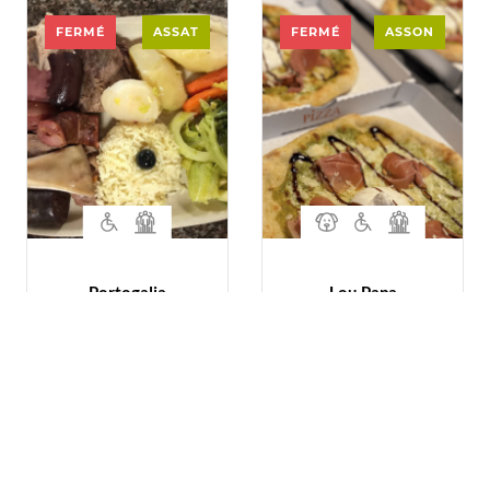
FERMÉ
ASSAT
FERMÉ
ASSON
Portogalia
Lou Papa