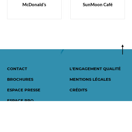
McDonald’s
SunMoon Café
CONTACT
L'ENGAGEMENT QUALITÉ
BROCHURES
MENTIONS LÉGALES
ESPACE PRESSE
CRÉDITS
ESPACE PRO
INSCRIPTION À LA
NEWSLETTER