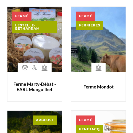
FERMÉ
FERMÉ
LESTELLE-
FERRIERES
BETHARRAM
Ferme Marty-Débat -
Ferme Mondot
EARL Monguilhet
ARBEOST
FERMÉ
BENEJACQ