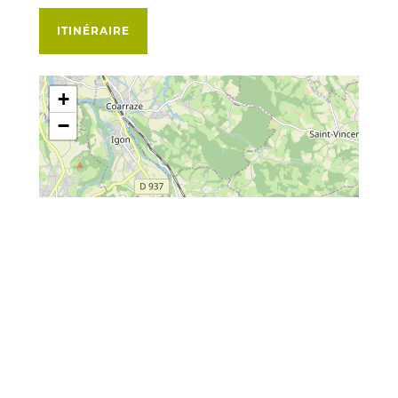
ITINÉRAIRE
+
−
Leaflet
| Map data ©
OpenStreetMap
contributors