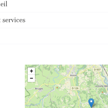
eil
 services
+
−