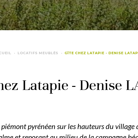
CUEIL
LOCATIFS MEUBLÉS
GÎTE CHEZ LATAPIE - DENISE LATAP
hez Latapie - Denise 
u piémont pyrénéen sur les hauteurs du village 
calme et reposant au milieu de la campagne béar