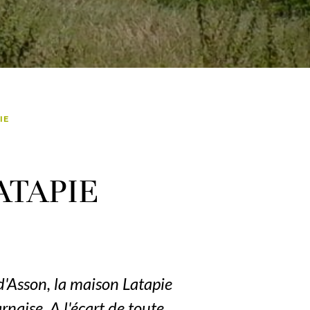
IE
LATAPIE
d'Asson, la maison Latapie
naise. A l'écart de toute