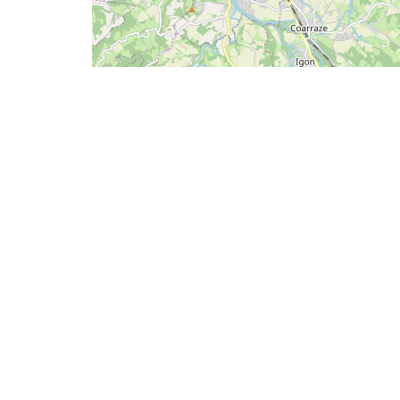
Leaflet
|
s TER (train, car) – Dans le village
a Rue des Pyrénées, un passage vous permettra d'accéder au fronton 
 à côté.|