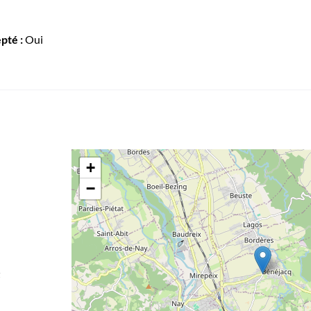
pté :
Oui
+
−
5