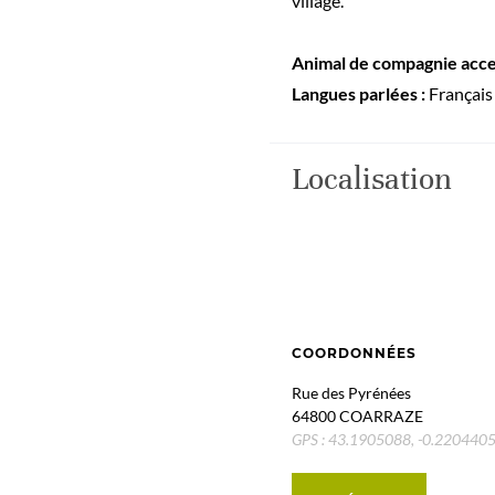
village.
Animal de compagnie acce
Langues parlées :
Français
Localisation
COORDONNÉES
Rue des Pyrénées
64800 COARRAZE
GPS : 43.1905088, -0.220440