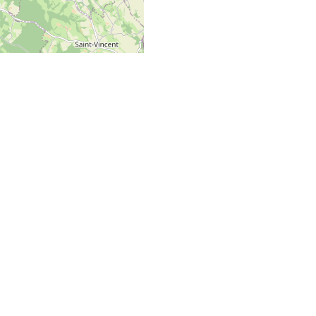
 Map data ©
OpenStreetMap
contributors
et ainsi de rejoindre l'aire
HAUT DE PAGE