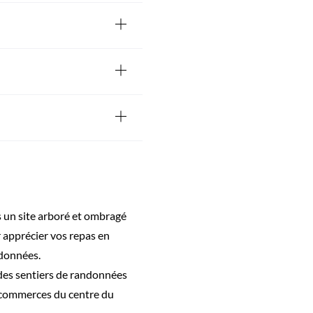
ns un site arboré et ombragé
r apprécier vos repas en
ndonnées.
é des sentiers de randonnées
 commerces du centre du