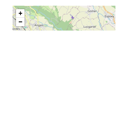
+
−
Leaflet
| Map data ©
OpenStreetMap
contributors
Comment venir ?
En voiture : traversez le village de
Lagos dans la direction de Soumoulou le long de la