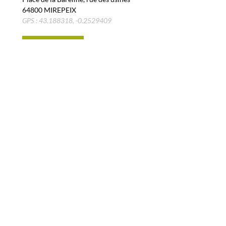
64800 MIREPEIX
GPS : 43.188318, -0.2529409
ITINÉRAIRE
+
−