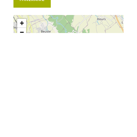
+
−
Leaflet
| Map data ©
OpenStreetMap
contributors
Situé :
A la campagne – Dans le village