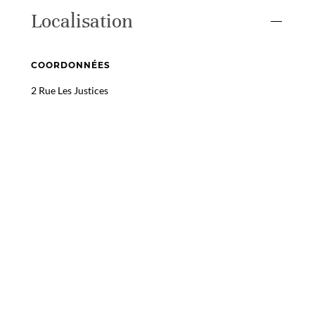
Localisation
COORDONNÉES
2 Rue Les Justices
64800 NAY
GPS : 43.1801, -0.24858
ITINÉRAIRE
+
−