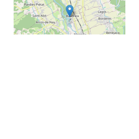
Leaflet
| Map data ©
OpenStreetMap
contributors
Situé :
Bord de lac ou de plan d'eau
Comment venir ?
Entre Pau et Lourdes.|