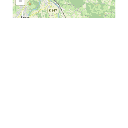
−
Leaflet
| Map data ©
OpenStreetMap
contributors
Situé :
En ville