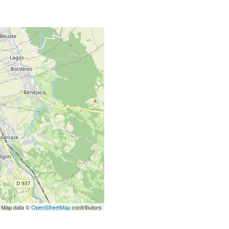
 Map data ©
OpenStreetMap
contributors