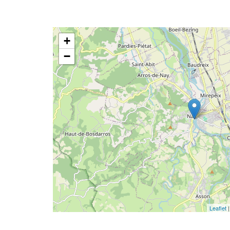
+
−
Leaflet
|