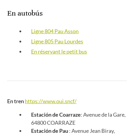
En autobús
Ligne 804 Pau Asson
Ligne 805 Pau Lourdes
En réservant le petit bus
En tren
https://www.oui.sncf/
Estación de Coarraze
: Avenue de la Gare,
64800 COARRAZE
Estación de Pau
: Avenue Jean Biray,