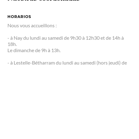
HORARIOS
Nous vous accueillons :
- à Nay du lundi au samedi de 9h30 à 12h30 et de 14h à
18h.
Le dimanche de 9h à 13h.
- à Lestelle-Bétharram du lundi au samedi (hors jeudi) de
9h30 à 12h30 et de 14h à 18h.
Le jeudi de 9h30 à 12h30 et de 15h à 19h.
Le dimanche de 9h à 13h.
- à la Maison du Col du Soulor en juillet et en août du lundi
au dimanche de 10h à 13h et de 14h à 18h.
TELÉFONO
SOCIAL
+33 5 59 13 94 99