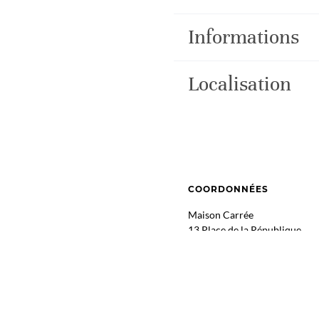
Informations
Localisation
COORDONNÉES
Maison Carrée
13 Place de la République
64800 NAY
GPS : 43.1798797, -0.262679
ITINÉRAIRE