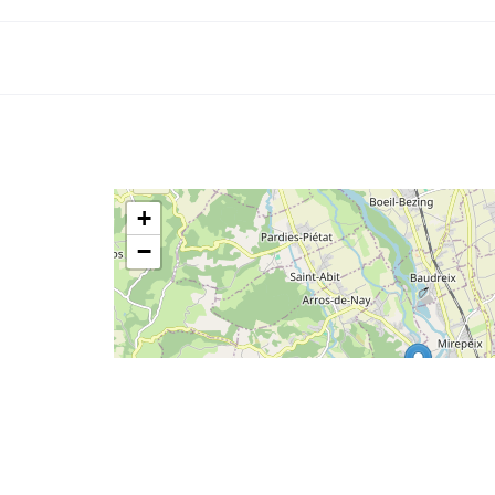
+
−
5