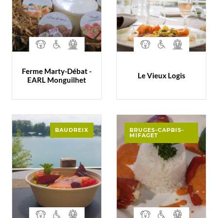
Ferme Marty-Débat -
Le Vieux Logis
EARL Monguilhet
BAUDREIX
BRUGES-CAPBIS-
MIFAGET