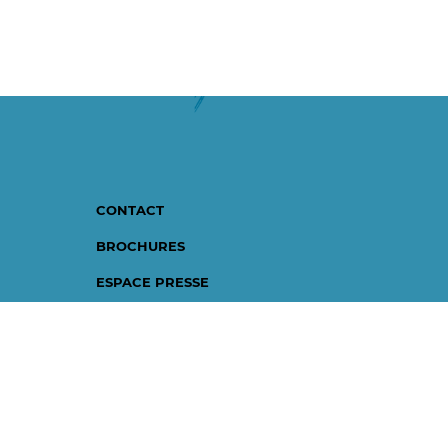
CONTACT
BROCHURES
ESPACE PRESSE
ESPACE PRO
INSCRIPTION À LA NEWSLETTER
Projet financé avec le concours du Conseil Départemental des Pyrén