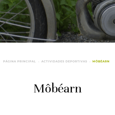
PÁGINA PRINCIPAL
ACTIVIDADES DEPORTIVAS
MÔBÉARN
Môbéarn