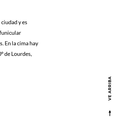
 ciudad y es
 funicular
s. En la cima hay
0° de Lourdes,
VE ARRIBA