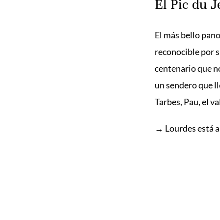
El Pic du J
El más bello pano
reconocible por s
centenario que no
un sendero que ll
Tarbes, Pau, el v
→ Lourdes está a