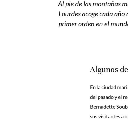
Al pie de las montañas má
Lourdes acoge cada año a
primer orden en el mundo,
Algunos de
En la ciudad maria
del pasado y el r
Bernadette Soubir
sus visitantes a o