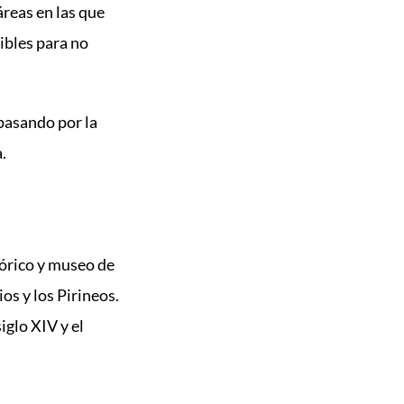
reas en las que
ibles para no
pasando por la
.
órico y museo de
os y los Pirineos.
iglo XIV y el