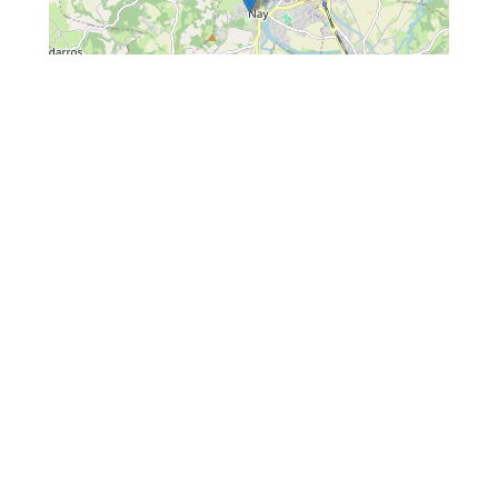
Leaflet
| Map data ©
OpenStreetMap
contributors
Situado :
En el centro de la ciudad
CONCACTO
COMPROMISO DE