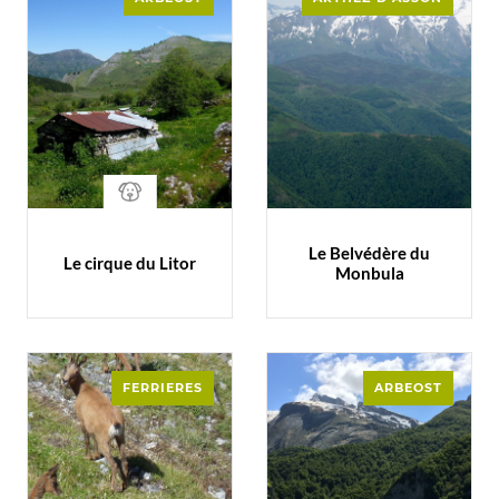
Le Belvédère du
Le cirque du Litor
Monbula
FERRIERES
ARBEOST