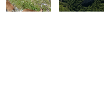
Les quartiers
PR Le Pic de l'Estibète
d'Arbéost
CONTACT
L'ENGAGEMENT QUALITÉ
BROCHURES
MENTIONS LÉGALES
ESPACE PRESSE
CRÉDITS